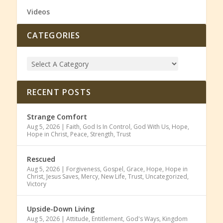
Videos
CATEGORIES
RECENT POSTS
Strange Comfort
Aug 5, 2026
|
Faith
,
God Is In Control
,
God With Us
,
Hope
,
Hope in Christ
,
Peace
,
Strength
,
Trust
Rescued
Aug 5, 2026
|
Forgiveness
,
Gospel
,
Grace
,
Hope
,
Hope in
Christ
,
Jesus Saves
,
Mercy
,
New Life
,
Trust
,
Uncategorized
,
Victory
Upside-Down Living
Aug 5, 2026
|
Attitude
,
Entitlement
,
God's Ways
,
Kingdom